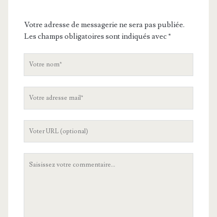
Votre adresse de messagerie ne sera pas publiée.
Les champs obligatoires sont indiqués avec
*
V
o
t
V
r
o
e
t
n
L
r
o
'
e
m
U
a
V
R
d
o
L
r
t
d
e
r
e
s
e
v
s