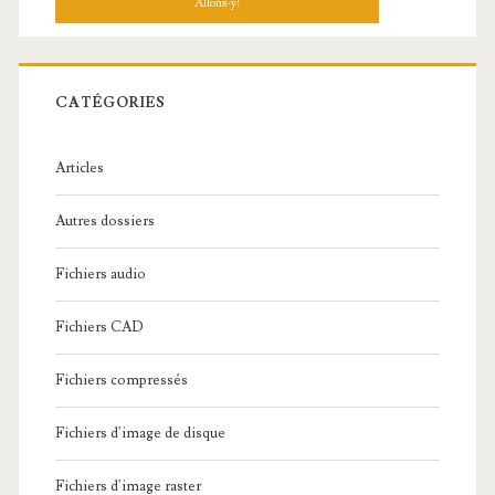
h
e
r
c
CATÉGORIES
h
e
Articles
:
Autres dossiers
Fichiers audio
Fichiers CAD
Fichiers compressés
Fichiers d'image de disque
Fichiers d'image raster