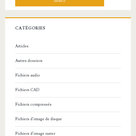
h
e
r
c
CATÉGORIES
h
e
Articles
:
Autres dossiers
Fichiers audio
Fichiers CAD
Fichiers compressés
Fichiers d'image de disque
Fichiers d'image raster