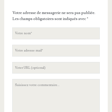
Votre adresse de messagerie ne sera pas publiée.
Les champs obligatoires sont indiqués avec
*
V
o
t
V
r
o
e
t
n
L
r
o
'
e
m
U
a
V
R
d
o
L
r
t
d
e
r
e
s
e
v
s