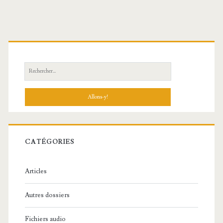
R
e
c
h
e
r
c
CATÉGORIES
h
e
Articles
:
Autres dossiers
Fichiers audio