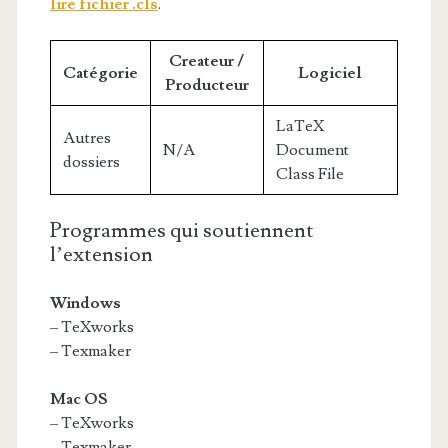
lire fichier .cls
.
Createur /
Catégorie
Logiciel
Producteur
LaTeX
Autres
N/A
Document
dossiers
Class File
Programmes qui soutiennent
l’extension
Windows
– TeXworks
– Texmaker
Mac OS
– TeXworks
– Texmaker