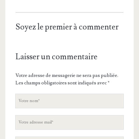
Soyez le premier à commenter
Laisser un commentaire
Votre adresse de messagerie ne sera pas publiée.
Les champs obligatoires sont indiqués avec
*
V
o
t
V
r
o
e
t
n