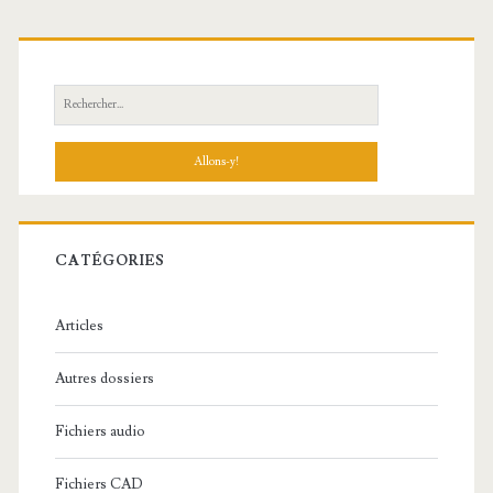
R
e
c
h
e
r
c
CATÉGORIES
h
e
Articles
:
Autres dossiers
Fichiers audio
Fichiers CAD