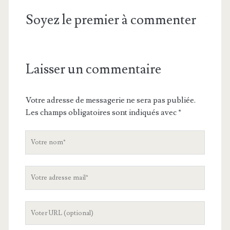
Soyez le premier à commenter
Laisser un commentaire
Votre adresse de messagerie ne sera pas publiée.
Les champs obligatoires sont indiqués avec
*
V
o
t
V
r
o
e
t
n
L
r
o
'
e
m