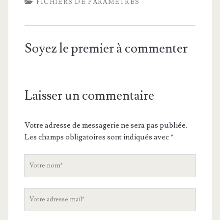
FICHIERS DE PARAMÈTRES
Soyez le premier à commenter
Laisser un commentaire
Votre adresse de messagerie ne sera pas publiée.
Les champs obligatoires sont indiqués avec
*
V
o
t
V
r
o
e
t
n