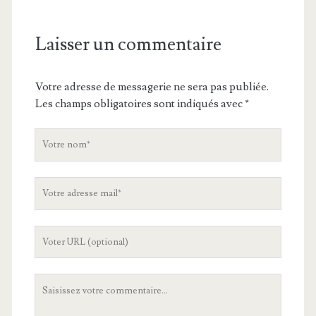
Laisser un commentaire
Votre adresse de messagerie ne sera pas publiée.
Les champs obligatoires sont indiqués avec
*
V
o
t
V
r
o
e
t
n
L
r
o
'
e
m
U
a
V
R
d
o
L
r