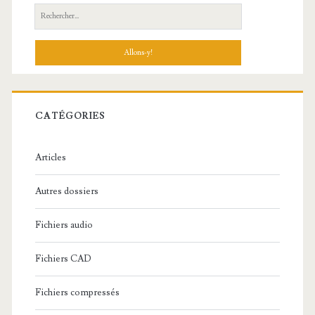
R
e
c
h
e
r
c
CATÉGORIES
h
e
Articles
:
Autres dossiers
Fichiers audio
Fichiers CAD
Fichiers compressés