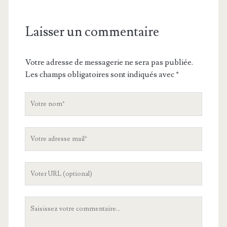
Laisser un commentaire
Votre adresse de messagerie ne sera pas publiée.
Les champs obligatoires sont indiqués avec
*
V
o
t
V
r
o
e
t
n
L
r
o
'
e
m
U
a
V
R
d
o
L
r