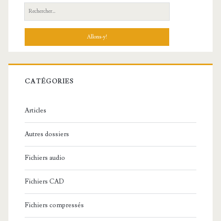
R
e
c
h
e
r
c
CATÉGORIES
h
e
Articles
:
Autres dossiers
Fichiers audio
Fichiers CAD
Fichiers compressés