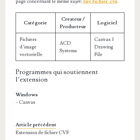
page concernant le même sujet:
lire fichier .cvs
.
Createur /
Catégorie
Logiciel
Producteur
Fichiers
Canvas 3
ACD
d’image
Drawing
Systems
vectorielle
File
Programmes qui soutiennent
l’extension
Windows
– Canvas
Article précédent
Extension de fichier CVF