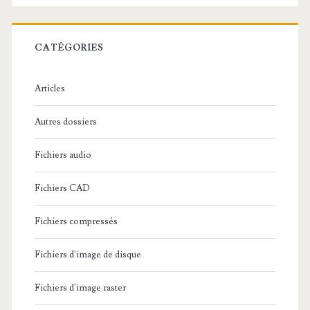
e
r
c
CATÉGORIES
h
e
Articles
:
Autres dossiers
Fichiers audio
Fichiers CAD
Fichiers compressés
Fichiers d'image de disque
Fichiers d'image raster