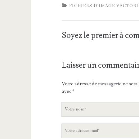
FICHIERS D'IMAGE VECTOR
Soyez le premier à c
Laisser un commentai
Votre adresse de messagerie ne sera 
avec
*
V
o
t
V
r
o
e