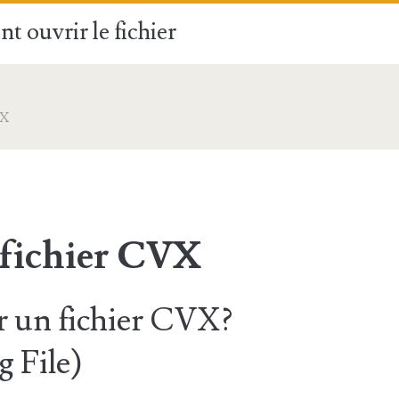
t ouvrir le fichier
VX
 fichier CVX
 un fichier CVX?
 File)