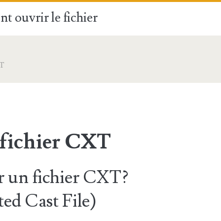
t ouvrir le fichier
T
 fichier CXT
 un fichier CXT?
ted Cast File)