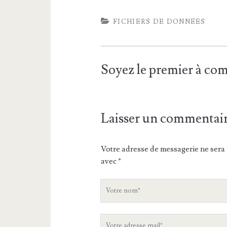
FICHIERS DE DONNÉES
Soyez le premier à c
Laisser un commentai
Votre adresse de messagerie ne sera 
avec
*
V
o
t
V
r