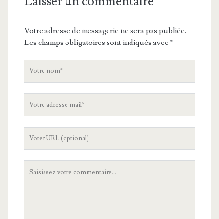
Laisser un commentaire
Votre adresse de messagerie ne sera pas publiée.
Les champs obligatoires sont indiqués avec
*
V
o
t
V
r
o
e
t
n
L
r
o
'
e
m
U
a
V
R
d
o
L
r
t
d
e
r
e
s
e
v
s