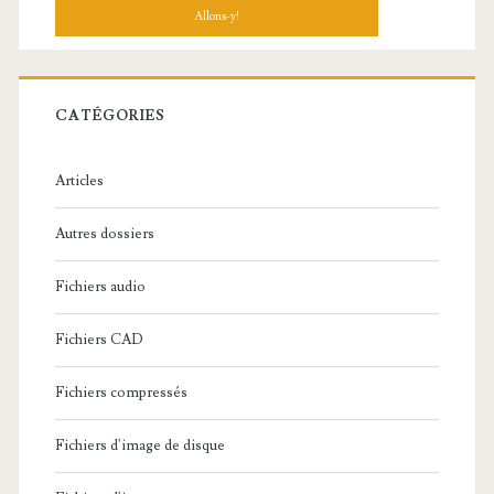
c
h
e
r
c
CATÉGORIES
h
e
Articles
:
Autres dossiers
Fichiers audio
Fichiers CAD
Fichiers compressés
Fichiers d'image de disque