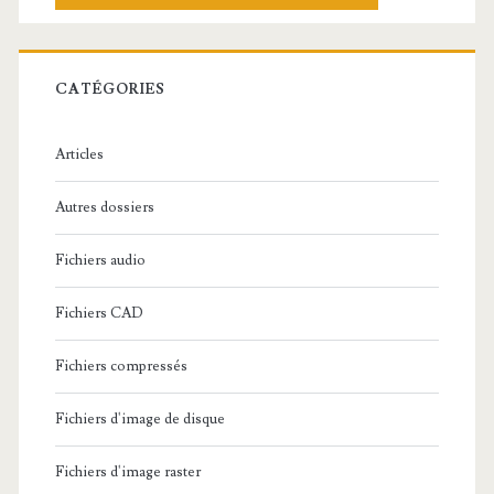
h
e
r
c
CATÉGORIES
h
e
Articles
:
Autres dossiers
Fichiers audio
Fichiers CAD
Fichiers compressés
Fichiers d'image de disque
Fichiers d'image raster