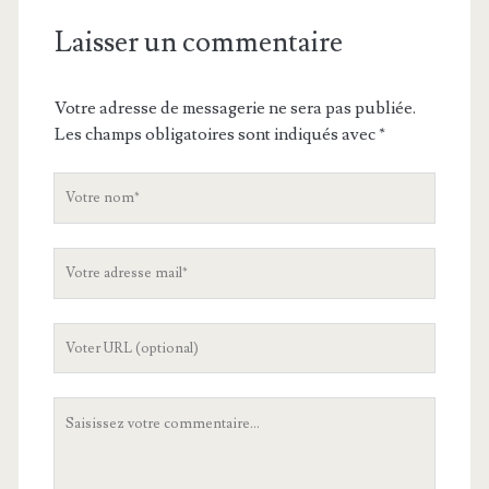
Laisser un commentaire
Votre adresse de messagerie ne sera pas publiée.
Les champs obligatoires sont indiqués avec
*
V
o
t
V
r
o
e
t
n
L
r
o
'
e
m
U
a
V
R
d
o
L
r
t
d
e