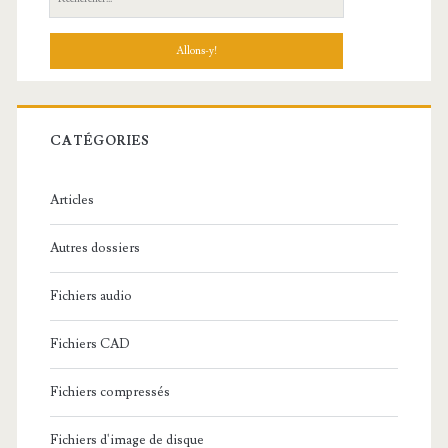
e
c
h
e
r
c
CATÉGORIES
h
e
Articles
:
Autres dossiers
Fichiers audio
Fichiers CAD
Fichiers compressés
Fichiers d'image de disque