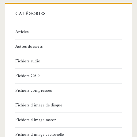
r
c
CATÉGORIES
h
e
Articles
:
Autres dossiers
Fichiers audio
Fichiers CAD
Fichiers compressés
Fichiers d'image de disque
Fichiers d'image raster
Fichiers d'image vectorielle