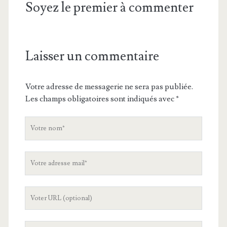
Soyez le premier à commenter
Laisser un commentaire
Votre adresse de messagerie ne sera pas publiée.
Les champs obligatoires sont indiqués avec
*
V
o
t
V
r
o
e
t
n
L
r
o
'
e
m
U
a