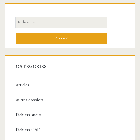
R
e
c
h
e
r
c
CATÉGORIES
h
e
Articles
:
Autres dossiers
Fichiers audio
Fichiers CAD