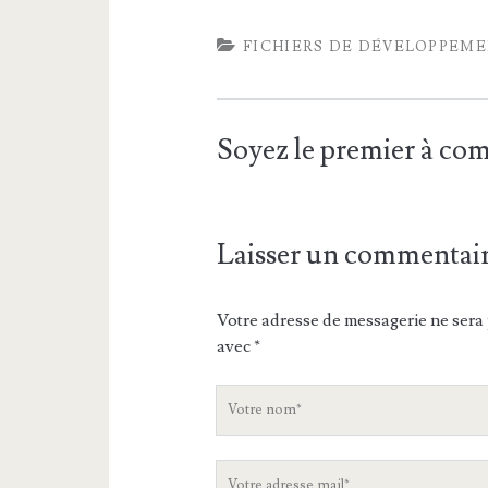
FICHIERS DE DÉVELOPPEM
Soyez le premier à c
Laisser un commentai
Votre adresse de messagerie ne sera 
avec
*
V
o
t
V
r