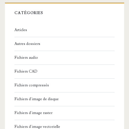
r
c
CATÉGORIES
h
e
Articles
:
Autres dossiers
Fichiers audio
Fichiers CAD
Fichiers compressés
Fichiers d'image de disque
Fichiers d'image raster
Fichiers d'image vectorielle