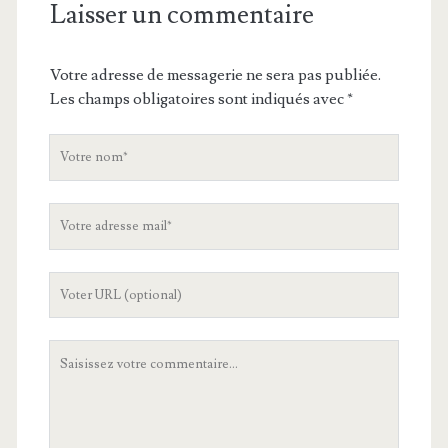
Laisser un commentaire
Votre adresse de messagerie ne sera pas publiée.
Les champs obligatoires sont indiqués avec
*
V
o
t
V
r
o
e
t
n
L
r
o
'
e
m
U
a
V
R
d
o
L
r
t
d
e
r
e
s