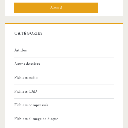
c
h
e
r
c
CATÉGORIES
h
e
Articles
:
Autres dossiers
Fichiers audio
Fichiers CAD
Fichiers compressés
Fichiers d'image de disque