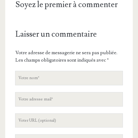
Soyez le premier à commenter
Laisser un commentaire
Votre adresse de messagerie ne sera pas publiée.
Les champs obligatoires sont indiqués avec
*
V
o
t
V
r
o
e
t
n
L
r
o
'
e
m
U
a