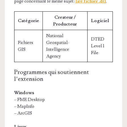
page concernant le même sujet:
lire fichier .dt1
.
Createur /
Catégorie
Logiciel
Producteur
National
DTED
Fichiers
Geospatial-
Level 1
GIS
Intelligence
File
Agency
Programmes qui soutiennent
l’extension
Windows
– FME Desktop
– MapInfo
– ArcGIS
Linux