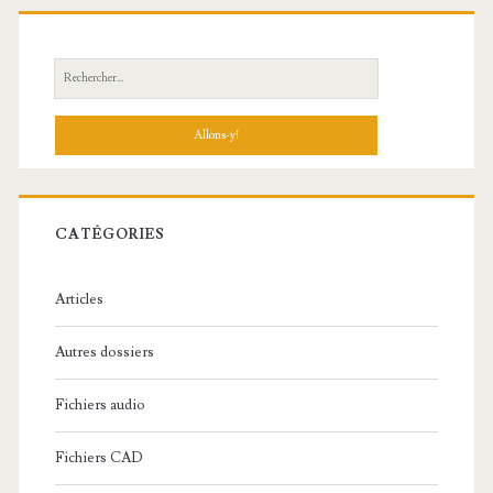
R
e
c
h
e
r
c
CATÉGORIES
h
e
Articles
:
Autres dossiers
Fichiers audio
Fichiers CAD