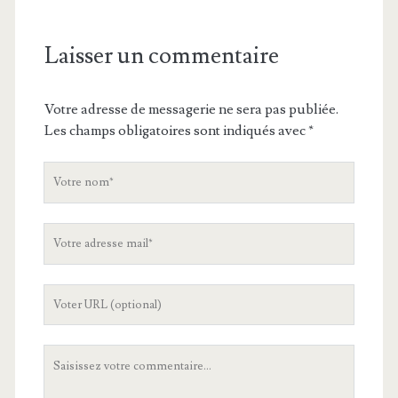
Laisser un commentaire
Votre adresse de messagerie ne sera pas publiée.
Les champs obligatoires sont indiqués avec
*
V
o
t
V
r
o
e
t
n
L
r
o
'
e
m
U
a
V
R
d
o
L
r