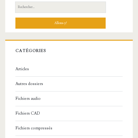
R
e
c
h
e
r
c
CATÉGORIES
h
e
Articles
:
Autres dossiers
Fichiers audio
Fichiers CAD
Fichiers compressés