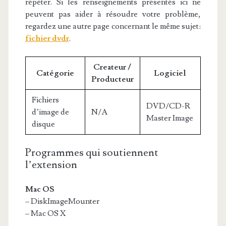
répéter. Si les renseignements présentés ici ne
peuvent pas aider à résoudre votre problème,
regardez une autre page concernant le même sujet:
fichier dvdr
.
Createur /
Catégorie
Logiciel
Producteur
Fichiers
DVD/CD-R
d’image de
N/A
Master Image
disque
Programmes qui soutiennent
l’extension
Mac OS
– DiskImageMounter
– Mac OS X