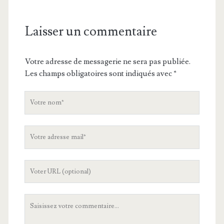
Laisser un commentaire
Votre adresse de messagerie ne sera pas publiée.
Les champs obligatoires sont indiqués avec
*
V
o
t
V
r
o
e
t
n
L
r
o
'
e
m
U
a
V
R
d
o
L
r