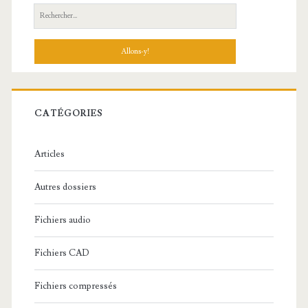
R
e
c
h
e
r
c
CATÉGORIES
h
e
Articles
:
Autres dossiers
Fichiers audio
Fichiers CAD
Fichiers compressés