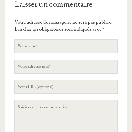
Laisser un commentaire
Votre adresse de messagerie ne sera pas publiée.
Les champs obligatoires sont indiqués avec
*
V
o
t
V
r
o
e
t
n
L
r
o
'
e
m
U
a
V
R
d
o
L
r
t
d
e
r
e
s