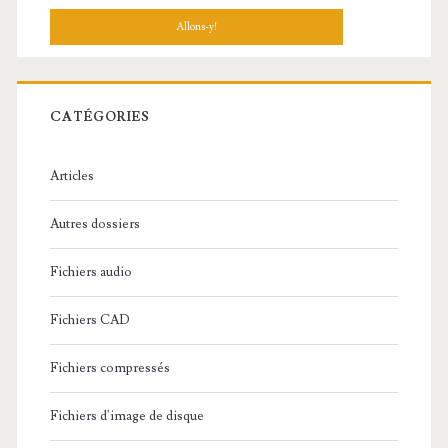
c
h
e
r
c
CATÉGORIES
h
e
Articles
:
Autres dossiers
Fichiers audio
Fichiers CAD
Fichiers compressés
Fichiers d'image de disque