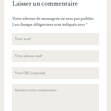
Laisser un commentaire
Votre adresse de messagerie ne sera pas publiée.
Les champs obligatoires sont indiqués avec
*
V
o
t
V
r
o
e
t
n
L
r
o
'
e
m
U
a
V
R
d
o
L
r
t
d
e
r
e
s