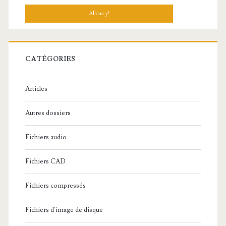
c
h
e
r
c
CATÉGORIES
h
e
Articles
:
Autres dossiers
Fichiers audio
Fichiers CAD
Fichiers compressés
Fichiers d'image de disque