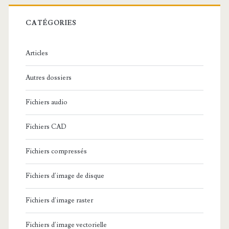
r
c
CATÉGORIES
h
e
Articles
:
Autres dossiers
Fichiers audio
Fichiers CAD
Fichiers compressés
Fichiers d'image de disque
Fichiers d'image raster
Fichiers d'image vectorielle