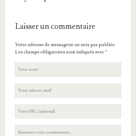
Laisser un commentaire
Votre adresse de messagerie ne sera pas publiée.
Les champs obligatoires sont indiqués avec
*
V
o
t
V
r
o
e
t
n
L
r
o
'
e
m
U
a
V
R
d