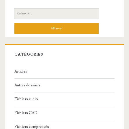
R
e
c
h
e
r
c
CATÉGORIES
h
e
Articles
:
Autres dossiers
Fichiers audio
Fichiers CAD
Fichiers compressés