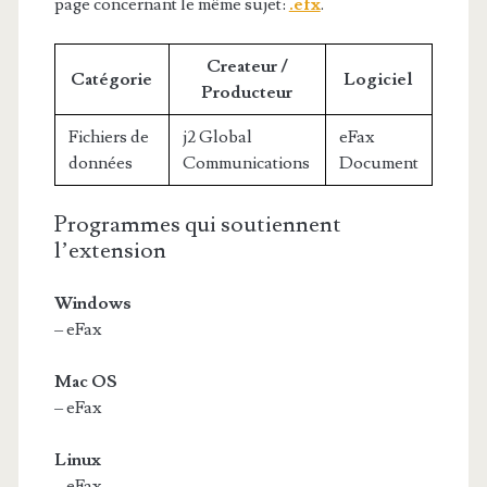
page concernant le même sujet:
.efx
.
Createur /
Catégorie
Logiciel
Producteur
Fichiers de
j2 Global
eFax
données
Communications
Document
Programmes qui soutiennent
l’extension
Windows
– eFax
Mac OS
– eFax
Linux
– eFax