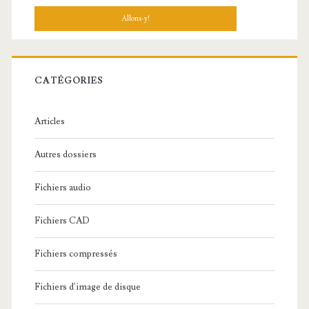
c
h
e
r
c
CATÉGORIES
h
e
Articles
:
Autres dossiers
Fichiers audio
Fichiers CAD
Fichiers compressés
Fichiers d'image de disque