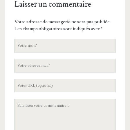
Laisser un commentaire
Votre adresse de messagerie ne sera pas publiée.
Les champs obligatoires sont indiqués avec
*
V
o
t
V
r
o
e
t
n
L
r
o
'
e
m
U
a
V
R
d
o
L
r
t
d
e
r
e
s