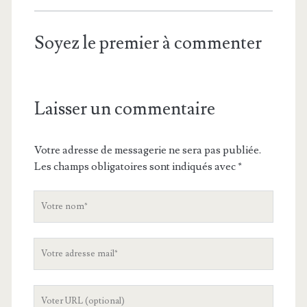
Soyez le premier à commenter
Laisser un commentaire
Votre adresse de messagerie ne sera pas publiée.
Les champs obligatoires sont indiqués avec
*
V
o
t
V
r
o
e
t
n
L
r
o