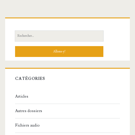
R
e
c
h
e
r
c
CATÉGORIES
h
e
Articles
:
Autres dossiers
Fichiers audio