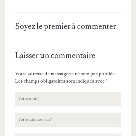
Soyez le premier à commenter
Laisser un commentaire
Votre adresse de messagerie ne sera pas publiée.
Les champs obligatoires sont indiqués avec
*
V
o
t
V
r
o
e
t
n