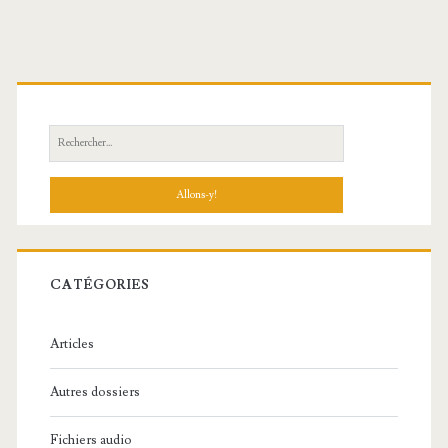
R
e
c
h
e
r
c
CATÉGORIES
h
e
Articles
:
Autres dossiers
Fichiers audio