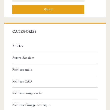
e
c
h
e
r
c
CATÉGORIES
h
e
Articles
:
Autres dossiers
Fichiers audio
Fichiers CAD
Fichiers compressés
Fichiers d'image de disque