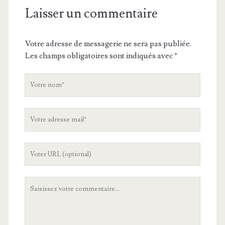
Laisser un commentaire
Votre adresse de messagerie ne sera pas publiée.
Les champs obligatoires sont indiqués avec
*
V
o
t
V
r
o
e
t
n
L
r
o
'
e
m
U
a
V
R
d
o
L
r
t
d
e
r
e
s