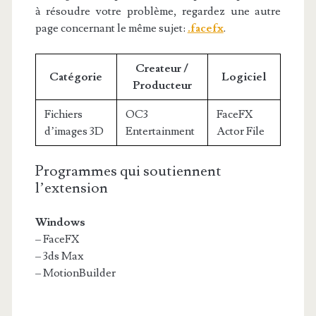
à résoudre votre problème, regardez une autre
page concernant le même sujet:
.facefx
.
Createur /
Catégorie
Logiciel
Producteur
Fichiers
OC3
FaceFX
d’images 3D
Entertainment
Actor File
Programmes qui soutiennent
l’extension
Windows
– FaceFX
– 3ds Max
– MotionBuilder