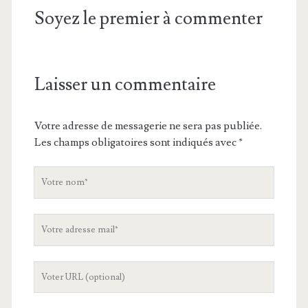
Soyez le premier à commenter
Laisser un commentaire
Votre adresse de messagerie ne sera pas publiée.
Les champs obligatoires sont indiqués avec
*
V
o
t
V
r
o
e
t
n
L
r
o
'
e
m
U
a