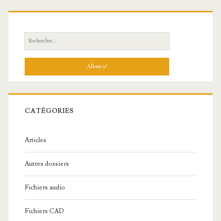
R
e
c
h
e
r
c
CATÉGORIES
h
e
Articles
:
Autres dossiers
Fichiers audio
Fichiers CAD