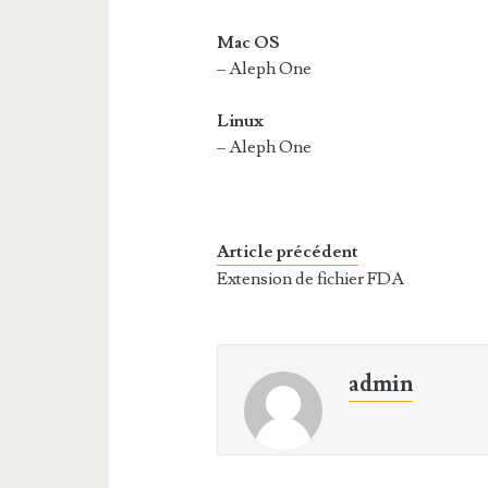
Mac OS
– Aleph One
Linux
– Aleph One
Article précédent
Extension de fichier FDA
admin