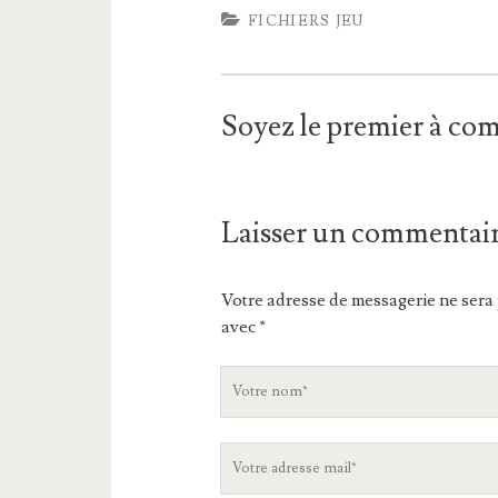
FICHIERS JEU
Soyez le premier à c
Laisser un commentai
Votre adresse de messagerie ne sera 
avec
*
V
o
t
V
r
o
e