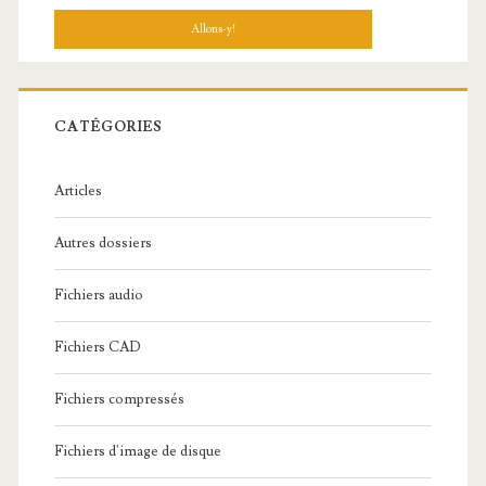
c
h
e
r
c
CATÉGORIES
h
e
Articles
:
Autres dossiers
Fichiers audio
Fichiers CAD
Fichiers compressés
Fichiers d'image de disque