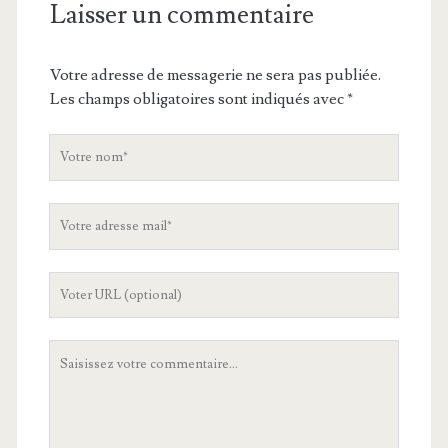
Laisser un commentaire
Votre adresse de messagerie ne sera pas publiée.
Les champs obligatoires sont indiqués avec
*
V
o
t
V
r
o
e
t
n
L
r
o
'
e
m
U
a
V
R
d
o
L
r
t
d
e
r
e
s