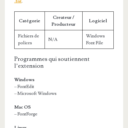
.fnt
.
Createur /
Catégorie
Logiciel
Producteur
Fichiers de
Windows
N/A
polices
Font File
Programmes qui soutiennent
l’extension
Windows
– FontEdit
– Microsoft Windows
Mac OS
– FontForge
Linux