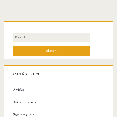
R
e
c
h
e
r
c
CATÉGORIES
h
e
Articles
:
Autres dossiers
Fichiers audio