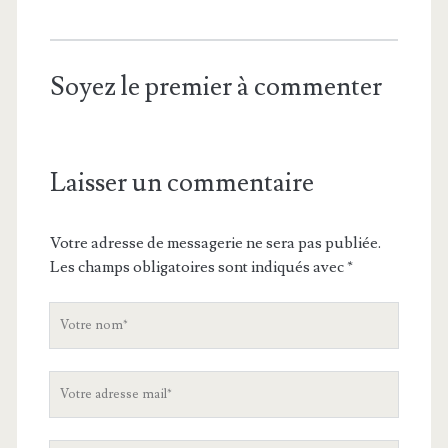
Soyez le premier à commenter
Laisser un commentaire
Votre adresse de messagerie ne sera pas publiée.
Les champs obligatoires sont indiqués avec
*
V
o
t
V
r
o
e
t
n