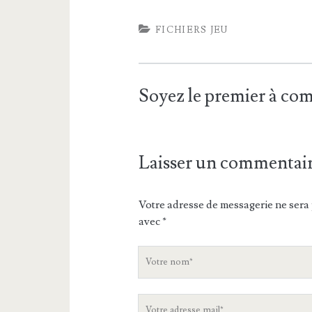
FICHIERS JEU
Soyez le premier à c
Laisser un commentai
Votre adresse de messagerie ne sera 
avec
*
V
o
t
V
r