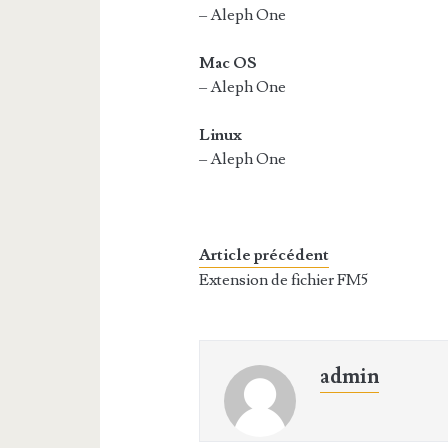
– Aleph One
Mac OS
– Aleph One
Linux
– Aleph One
Article précédent
Extension de fichier FM5
admin