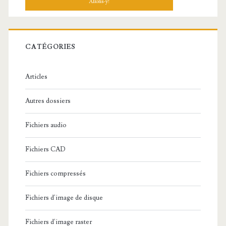
h
e
r
c
CATÉGORIES
h
e
Articles
:
Autres dossiers
Fichiers audio
Fichiers CAD
Fichiers compressés
Fichiers d'image de disque
Fichiers d'image raster