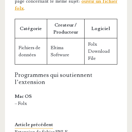
page concernant le même sujet:
ouvrir un fichier
folx
.
Createur /
Catégorie
Logiciel
Producteur
Folx
Fichiers de
Eltima
Download
données
Software
File
Programmes qui soutiennent
l’extension
Mac OS
– Folx
Article précédent