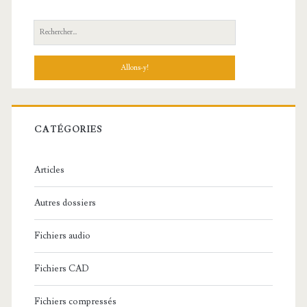
R
e
c
h
e
r
c
CATÉGORIES
h
e
Articles
:
Autres dossiers
Fichiers audio
Fichiers CAD
Fichiers compressés