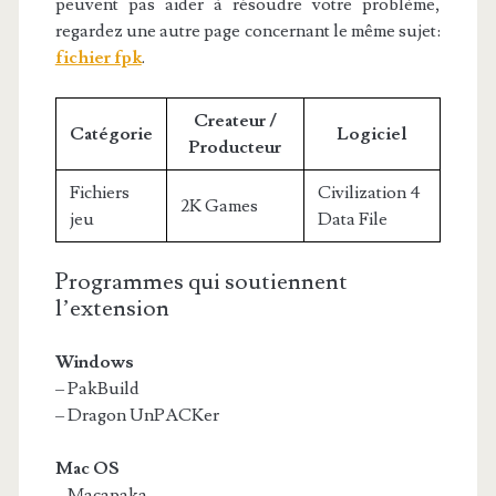
peuvent pas aider à résoudre votre problème,
regardez une autre page concernant le même sujet:
fichier fpk
.
Createur /
Catégorie
Logiciel
Producteur
Fichiers
Civilization 4
2K Games
jeu
Data File
Programmes qui soutiennent
l’extension
Windows
– PakBuild
– Dragon UnPACKer
Mac OS
– Macapaka