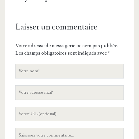
Laisser un commentaire
Votre adresse de messagerie ne sera pas publiée.
Les champs obligatoires sont indiqués avec
*
V
o
t
V
r
o
e
t
n
L
r
o
'
e
m
U
a
V
R
d