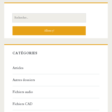
R
e
c
h
e
r
c
CATÉGORIES
h
e
Articles
:
Autres dossiers
Fichiers audio
Fichiers CAD