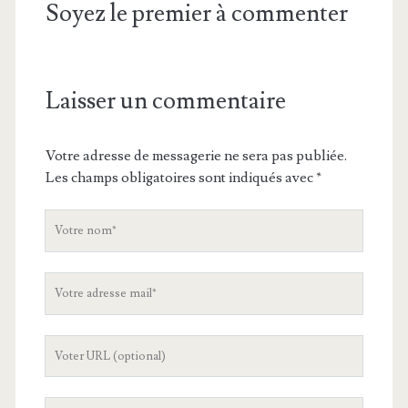
Soyez le premier à commenter
Laisser un commentaire
Votre adresse de messagerie ne sera pas publiée.
Les champs obligatoires sont indiqués avec
*
V
o
t
V
r
o
e
t
n
L
r
o
'
e
m
U
a