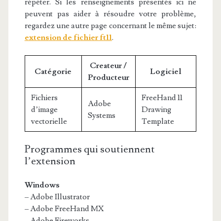
répéter. Si les renseignements présentés ici ne
peuvent pas aider à résoudre votre problème,
regardez une autre page concernant le même sujet:
extension de fichier ft11
.
Createur /
Catégorie
Logiciel
Producteur
Fichiers
FreeHand 11
Adobe
d’image
Drawing
Systems
vectorielle
Template
Programmes qui soutiennent
l’extension
Windows
– Adobe Illustrator
– Adobe FreeHand MX
– Adobe Fireworks