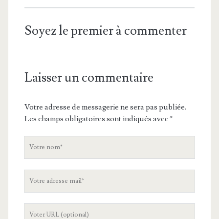
Soyez le premier à commenter
Laisser un commentaire
Votre adresse de messagerie ne sera pas publiée.
Les champs obligatoires sont indiqués avec
*
V
o
t
V
r
o
e
t
n
L
r
o