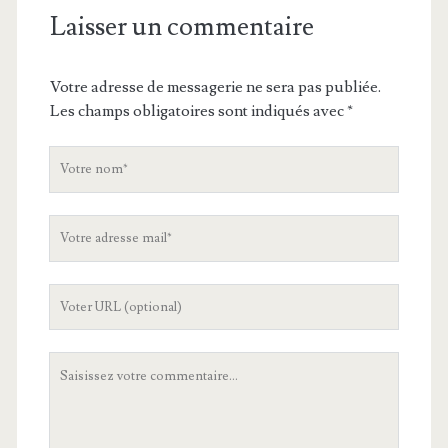
Laisser un commentaire
Votre adresse de messagerie ne sera pas publiée.
Les champs obligatoires sont indiqués avec
*
V
o
t
V
r
o
e
t
n
L
r
o
'
e
m
U
a
V
R
d
o
L
r
t
d
e
r
e
s