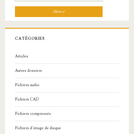
e
c
h
e
r
c
CATÉGORIES
h
e
Articles
:
Autres dossiers
Fichiers audio
Fichiers CAD
Fichiers compressés
Fichiers d'image de disque