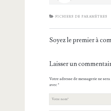
FICHIERS DE PARAMÈTRES
Soyez le premier à c
Laisser un commentai
Votre adresse de messagerie ne sera 
avec
*
V
o
t