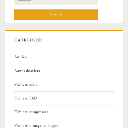
e
c
h
e
r
c
CATÉGORIES
h
e
Articles
:
Autres dossiers
Fichiers audio
Fichiers CAD
Fichiers compressés
Fichiers d'image de disque