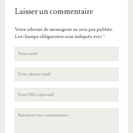
Laisser un commentaire
Votre adresse de messagerie ne sera pas publiée.
Les champs obligatoires sont indiqués avec
*
V
o
t
V
r
o
e
t
n
L
r
o
'
e
m
U
a
V
R
d
o
L
r
t
d
e