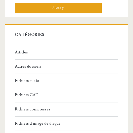
c
h
e
r
c
CATÉGORIES
h
e
Articles
:
Autres dossiers
Fichiers audio
Fichiers CAD
Fichiers compressés
Fichiers d'image de disque