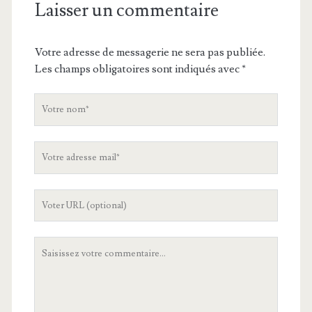
Laisser un commentaire
Votre adresse de messagerie ne sera pas publiée.
Les champs obligatoires sont indiqués avec
*
V
o
t
V
r
o
e
t
n
L
r
o
'
e
m
U
a
V
R
d
o
L
r
t
d
e
r
e
s