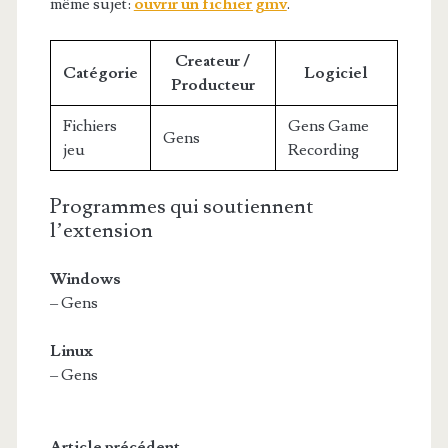
même sujet:
ouvrir un fichier gmv
.
Createur /
Catégorie
Logiciel
Producteur
Fichiers
Gens Game
Gens
jeu
Recording
Programmes qui soutiennent
l’extension
Windows
– Gens
Linux
– Gens
Article précédent