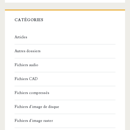
e
r
c
CATÉGORIES
h
e
Articles
:
Autres dossiers
Fichiers audio
Fichiers CAD
Fichiers compressés
Fichiers d'image de disque
Fichiers d'image raster