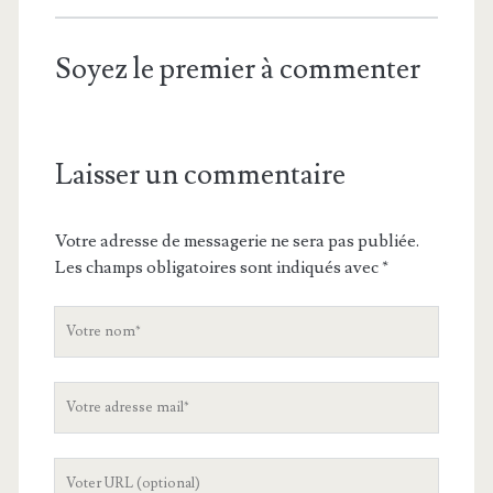
Soyez le premier à commenter
Laisser un commentaire
Votre adresse de messagerie ne sera pas publiée.
Les champs obligatoires sont indiqués avec
*
V
o
t
V
r
o
e
t
n
L
r
o