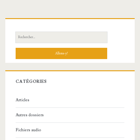
R
e
c
h
e
r
c
CATÉGORIES
h
e
Articles
:
Autres dossiers
Fichiers audio