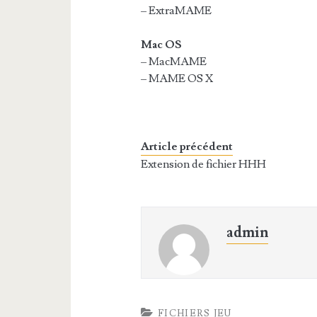
– ExtraMAME
Mac OS
– MacMAME
– MAME OS X
Article précédent
Extension de fichier HHH
admin
FICHIERS JEU