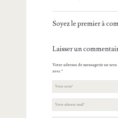
Soyez le premier à c
Laisser un commentai
Votre adresse de messagerie ne sera 
avec
*
V
o
t
V
r
o
e
t
n