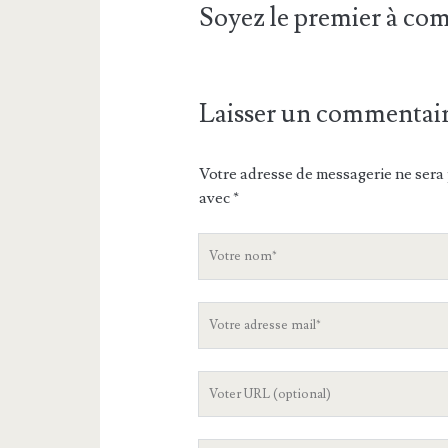
Soyez le premier à c
Laisser un commentai
Votre adresse de messagerie ne sera 
avec
*
V
o
t
V
r
o
e
t
n
L
r
o
'
e
m
U
a