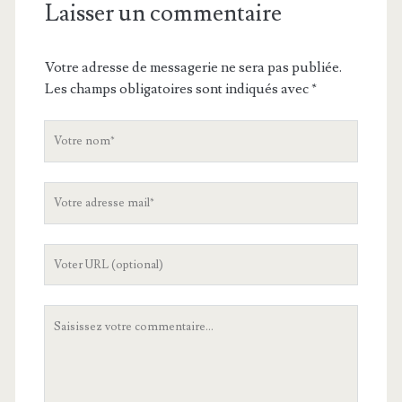
Laisser un commentaire
Votre adresse de messagerie ne sera pas publiée.
Les champs obligatoires sont indiqués avec
*
V
o
t
V
r
o
e
t
n
L
r
o
'
e
m
U
a
V
R
d
o
L
r
t
d
e
r
e
s