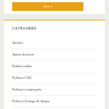
c
h
e
r
c
CATÉGORIES
h
e
Articles
:
Autres dossiers
Fichiers audio
Fichiers CAD
Fichiers compressés
Fichiers d'image de disque