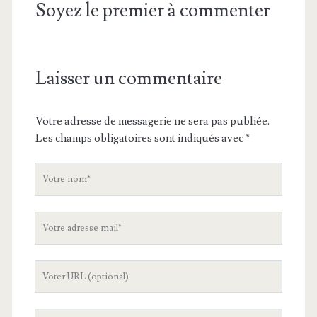
Soyez le premier à commenter
Laisser un commentaire
Votre adresse de messagerie ne sera pas publiée.
Les champs obligatoires sont indiqués avec
*
V
o
t
V
r
o
e
t
n
L
r
o
'
e
m
U
a