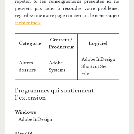
répéter. Si les renseignements présentés ici ne
peuvent pas aider à résoudre votre problème,
regardez une autre page concernant le même sujet:
fichier indk
.
Createur /
Catégorie
Logiciel
Producteur
Adobe InDesign
Autres
Adobe
Shortcut Set
dossiers
Systems
File
Programmes qui soutiennent
l’extension
Windows
– Adobe InDesign
Mac OS