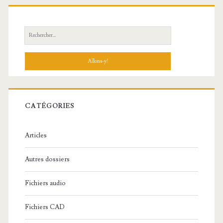
R
e
c
h
e
r
c
CATÉGORIES
h
e
Articles
:
Autres dossiers
Fichiers audio
Fichiers CAD