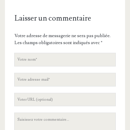
Laisser un commentaire
Votre adresse de messagerie ne sera pas publiée.
Les champs obligatoires sont indiqués avec
*
V
o
t
V
r
o
e
t
n
L
r
o
'
e
m
U
a
V
R
d
o
L
r