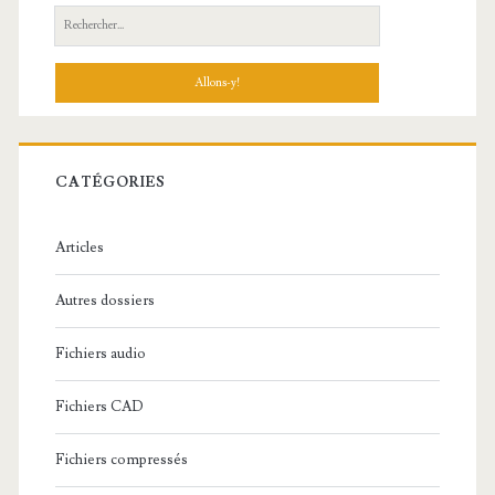
R
e
c
h
e
r
c
CATÉGORIES
h
e
Articles
:
Autres dossiers
Fichiers audio
Fichiers CAD
Fichiers compressés