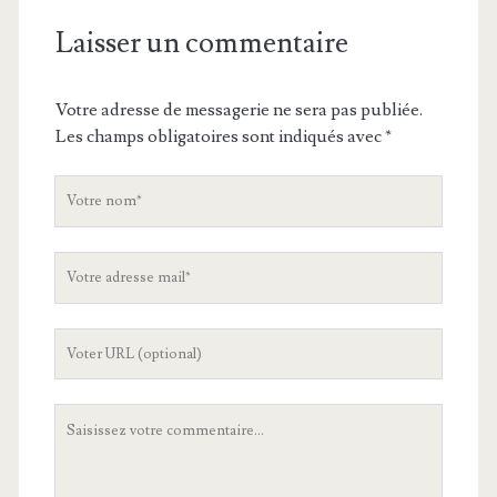
Laisser un commentaire
Votre adresse de messagerie ne sera pas publiée.
Les champs obligatoires sont indiqués avec
*
V
o
t
V
r
o
e
t
n
L
r
o
'
e
m
U
a
V
R
d
o
L
r
t
d
e